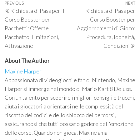
Post
Previous
PREVIOUS
NEXT
N
Richiesta di Pass per il
Richiesta di Pass per
navigation
Post
P
Corso Booster per
Corso Booster per
Pacchetti: Offerte
Aggiornamenti di Gioco:
Pacchetto, Limitazioni,
Procedura, Idoneità,
Attivazione
Condizioni
About The Author
Maxine Harper
Appassionata di videogiochi e fan di Nintendo, Maxine
Harper si immerge nel mondo di Mario Kart 8 Deluxe.
Con un talento per scoprire i migliori consigli e trucchi,
aiuta i giocatori a orientarsi nelle complessità del
riscatto dei codici e dello sblocco dei percorsi,
assicurandosi che tutti possano godere dell'emozione
delle corse. Quando non gioca, Maxine ama