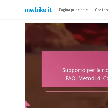
Skip
mwbike.it
to
Pagina principale
Conten
the
content