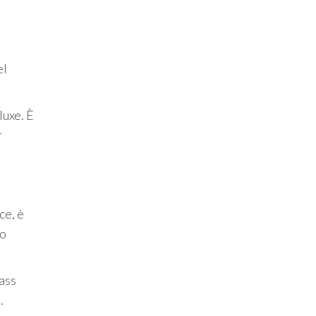
el
luxe. È
r
ce, è
no
Pass
.