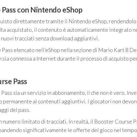
e Pass con Nintendo eShop
cquisto direttamente tramite il Nintendo eShop, rendendolo
olta acquistato, il contenuto è automaticamente integrato n
 nuovi tracciati senza download aggiuntivi.
 Pass elencato nell’eShop nella sezione di Mario Kart 8 De
 sia connessa a Internet durante il processo di acquisto pe
urse Pass
ass sia un servizio in abbonamento, il che non è vero. Inve
o permanente ai contenuti aggiuntivi. I giocatori non devo
aggi del pass.
n numero limitato di tracciati. In realtà, il Booster Course 
spandendo significativamente le offerte del gioco nel tempo