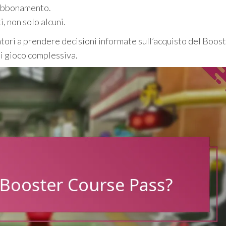
n abbonamento.
, non solo alcuni.
tori a prendere decisioni informate sull’acquisto del Boos
di gioco complessiva.