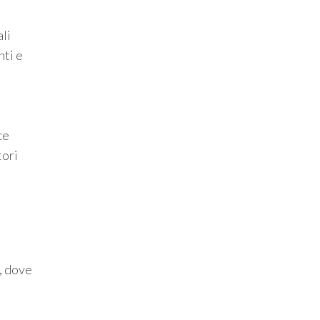
li
nti e
ce
tori
e, dove