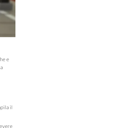
che e
ua
ila il
cevere