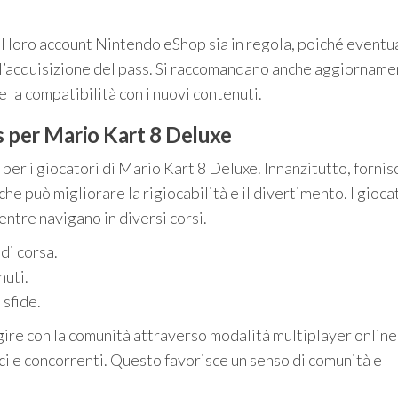
il loro account Nintendo eShop sia in regola, poiché eventua
 l’acquisizione del pass. Si raccomandano anche aggiorname
 la compatibilità con i nuovi contenuti.
s per Mario Kart 8 Deluxe
per i giocatori di Mario Kart 8 Deluxe. Innanzitutto, fornis
 che può migliorare la rigiocabilità e il divertimento. I gioca
ntre navigano in diversi corsi.
di corsa.
nuti.
sfide.
ragire con la comunità attraverso modalità multiplayer onlin
ci e concorrenti. Questo favorisce un senso di comunità e