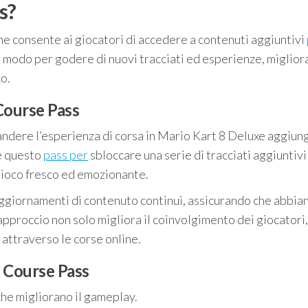
s?
che consente ai giocatori di accedere a contenuti aggiuntivi
n modo per godere di nuovi tracciati ed esperienze, miglior
o.
Course Pass
andere l’esperienza di corsa in Mario Kart 8 Deluxe aggiu
re questo
pass per
sbloccare una serie di tracciati aggiuntivi
gioco fresco ed emozionante.
i aggiornamenti di contenuto continui, assicurando che abbia
pproccio non solo migliora il coinvolgimento dei giocatori
 attraverso le corse online.
r Course Pass
che migliorano il gameplay.