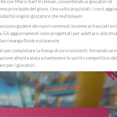
nte con Mario Kart 8 Deluxe, consentendo ai giocatori di
nu principale del gioco. Una volta acquistati, i corsi aggiu
modalità singolo giocatore che multiplayer.
possono godere dei nuovi contenuti insieme ai tracciati esi
. Gli aggiornamenti sono progettati per adattarsi alla stru
lay rimanga fluido e piacevole.
ti per completare la lineup di corsi esistenti, fornendo un 
razione attenta aiuta a mantenere lo spirito competitivo de
re per i giocatori.