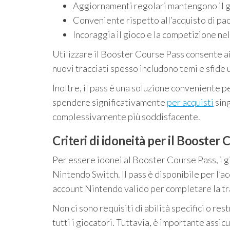
Aggiornamenti regolari mantengono il g
Conveniente rispetto all’acquisto di pacc
Incoraggia il gioco e la competizione ne
Utilizzare il Booster Course Pass consente ai 
nuovi tracciati spesso includono temi e sfide u
Inoltre, il pass è una soluzione conveniente p
spendere significativamente
per acquisti
sing
complessivamente più soddisfacente.
Criteri di idoneità per il Booster
Per essere idonei al Booster Course Pass, i 
Nintendo Switch. Il pass è disponibile per l’a
account Nintendo valido per completare la t
Non ci sono requisiti di abilità specifici o res
tutti i giocatori. Tuttavia, è importante assic