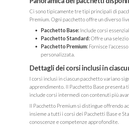
Panoramica dei pacchetti disponib
Ci sono tipicamente tre tipi principali di pac
Premium. Ogni pacchetto offre un diverso livel
Pacchetto Base:
Include corsi essenzial
Pacchetto Standard:
Offre una selezion
Pacchetto Premium:
Fornisce l’accesso 
personalizzata.
Dettagli dei corsi inclusi in cias
I corsi inclusi in ciascun pacchetto variano s
apprendimento. Il Pacchetto Base presenta t
include corsi intermedi con contenuti più avan
Il Pacchetto Premium si distingue offrendo ac
insieme a tutti i corsi dei Pacchetti Base e St
conoscenze e competenze approfondite.