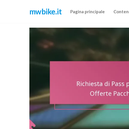
Skip
mwbike.it
to
Pagina principale
Conten
the
content