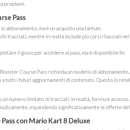
za problemi.
urse Pass
io in abbonamento, ma è un acquisto una tantum.
hi tracciati, mentre in realtà include più corsi rilasciati nel
letare il gioco per accedere al pass, ma è disponibile fin
 Booster Course Pass richieda un modello di abbonamento,
 a tutti i futuri aggiornamenti di contenuto. Questo lo rend
 un numero limitato di tracciati. In realtà, fornisce accesso
eriodicamente, espandendo significativamente le offerte del
e Pass con Mario Kart 8 Deluxe