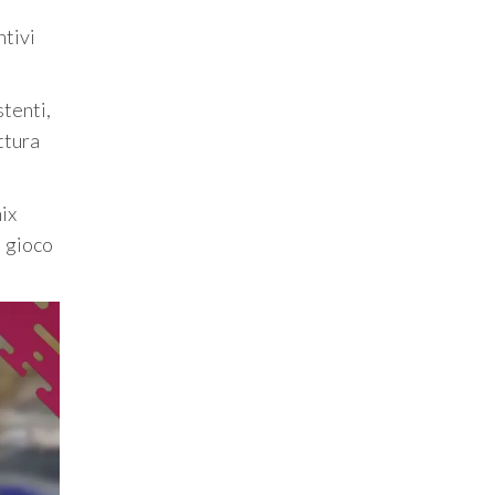
ntivi
stenti,
ttura
mix
l gioco