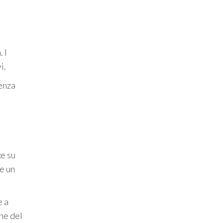
 I
i.
senza
e su
re un
e a
one del