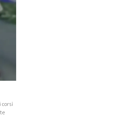
 corsi
ete