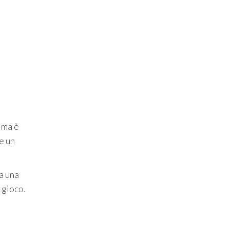
 ma è
e un
 a una
 gioco.