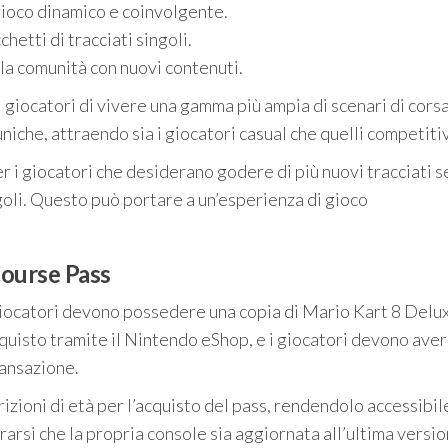
ioco dinamico e coinvolgente.
hetti di tracciati singoli.
lla comunità con nuovi contenuti.
giocatori di vivere una gamma più ampia di scenari di corsa.
niche, attraendo sia i giocatori casual che quelli competitiv
er i giocatori che desiderano godere di più nuovi tracciati 
oli. Questo può portare a un’esperienza di gioco
 Course Pass
giocatori devono possedere una copia di Mario Kart 8 Delux
cquisto tramite il Nintendo eShop, e i giocatori devono ave
ransazione.
trizioni di età per l’acquisto del pass, rendendolo accessibil
urarsi che la propria console sia aggiornata all’ultima versi