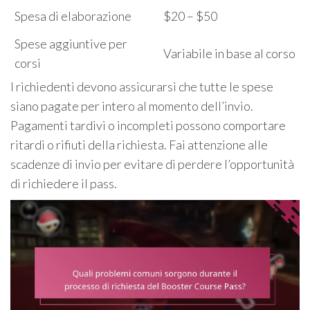
Spesa di elaborazione
$20 – $50
Spese aggiuntive per
Variabile in base al corso
corsi
I richiedenti devono assicurarsi che tutte le spese
siano pagate per intero al momento dell’invio.
Pagamenti tardivi o incompleti possono comportare
ritardi o rifiuti della richiesta. Fai attenzione alle
scadenze di invio per evitare di perdere l’opportunità
di richiedere il pass.