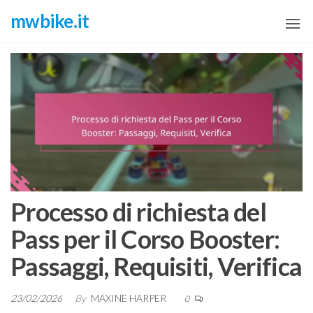
Skip
mwbike.it
to
the
content
Processo di richiesta del
Pass per il Corso Booster:
Passaggi, Requisiti, Verifica
23/02/2026
By
MAXINE HARPER
0