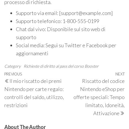
processo di richiesta.
Supporto via email: [
support@example.com
]
Supporto telefonico: 1-800-555-0199
Chat dal vivo: Disponibile sul sito web di
supporto
Social media: Segui su Twitter e Facebook per
aggiornamenti
Category
Richieste di diritto al pass del corso Booster
Post
Previous
PREVIOUS
NEXT
N
Il mio riscatto dei premi
Riscatto del codice
navigation
Post
P
Nintendo per carte regalo:
Nintendo eShop per
controlli del saldo, utilizzo,
offerte speciali: Tempo
restrizioni
limitato, Idoneità,
Attivazione
About The Author